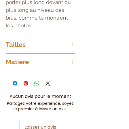
porter plus long devant ou
plus long au niveau des
bras, comme le montrent
les photos
Tailles
Taille unique = Monte très haut
Matière
en taille jusqu'a un 60 ou plus
100%
Polyester
Aucun avis pour le moment
Partagez votre expérience, soyez
le premier à laisser un avis.
Laisser un avis