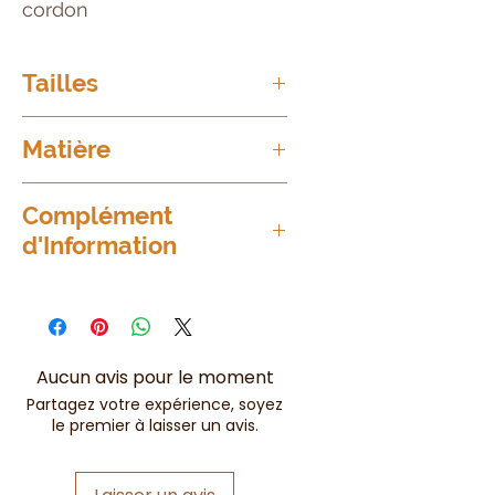
cordon
Tailles
TU = 36 à 44/46
Matière
65%
Viscose
Complément
d'Information
30%
Nylon
Non transparent !
5%
Elasthanne
Aucun avis pour le moment
Partagez votre expérience, soyez
le premier à laisser un avis.