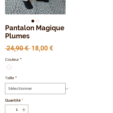
Pantalon Magique
Plumes
Prix original
Prix promotionnel
 24,90 € 
18,00 €
Couleur
*
Taille
*
Quantité
*