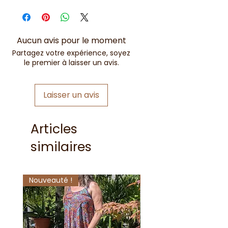
90%
Viscose
10%
Wool (laine)
Aucun avis pour le moment
Partagez votre expérience, soyez
le premier à laisser un avis.
Laisser un avis
Articles
similaires
Nouveauté !
Nouveauté !