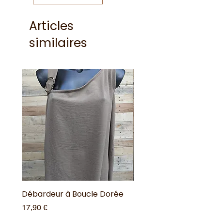
Articles
similaires
Débardeur à Boucle Dorée
Débardeur à Boucle 
Prix
Prix
17,90 €
17,90 €