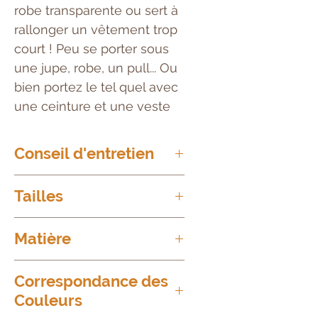
robe transparente ou sert à
rallonger un vêtement trop
court ! Peu se porter sous
une jupe, robe, un pull... Ou
bien portez le tel quel avec
une ceinture et une veste
Conseil d'entretien
Avant le premier lavage
Tailles
Mettez votre combinette à
tremper dans du vinaigre blanc
Taille 2 = du 40 au 50/52
et de l'eau pour fixer les
Matière
couleurs
95%
Viscose
Correspondance des
Lavages n°2 et suivants
Couleurs
Laver à 30°C
5%
Elastane