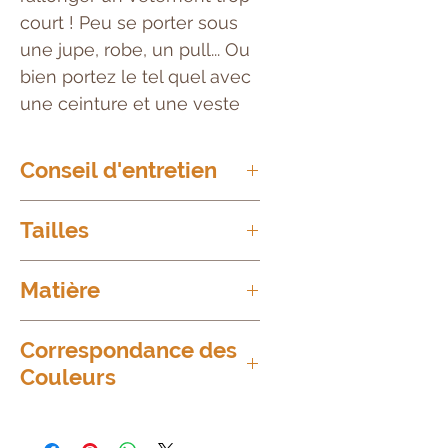
court ! Peu se porter sous
une jupe, robe, un pull... Ou
bien portez le tel quel avec
une ceinture et une veste
Conseil d'entretien
Avant le premier lavage
Tailles
Mettez votre combinette à
tremper dans du vinaigre blanc
Taille Unique
= du 38 au 50
et de l'eau pour fixer les
Matière
couleurs
95%
Viscose
Correspondance des
Lavages n°2 et suivants
Couleurs
Laver à 30°C
5%
Elastane
Jaune = jaune qui tire sur le
moutarde