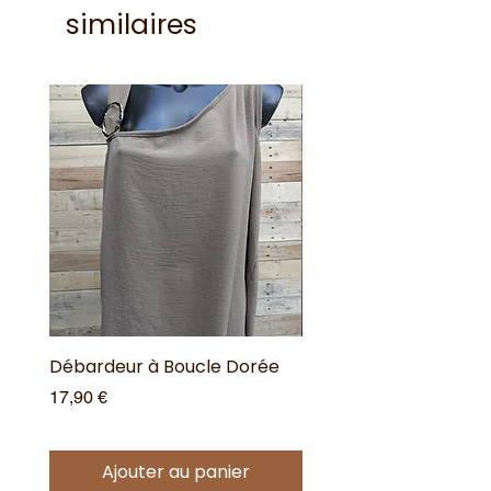
similaires
Débardeur à Boucle Dorée
Débardeur à Boucle 
Prix
Prix
17,90 €
17,90 €
Ajouter au panier