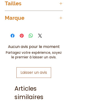
100%
Coton
Tailles
Taille unique = du 36/38 au 52
Marque
Mina Rosa
Aucun avis pour le moment
Partagez votre expérience, soyez
le premier à laisser un avis.
Laisser un avis
Articles
similaires