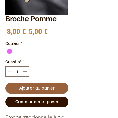
Broche Pomme
Prix original
Prix promotionnel
 8,00 € 
5,00 €
Couleur
*
Quantité
*
Ajouter au panier
Commander et payer
Broche traditionnelle à pic