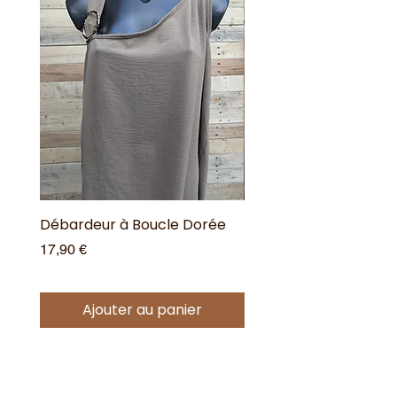
Débardeur à Boucle Dorée
Débardeur à Boucle 
Prix
Prix
17,90 €
17,90 €
Ajouter au panier
Offres spéciales