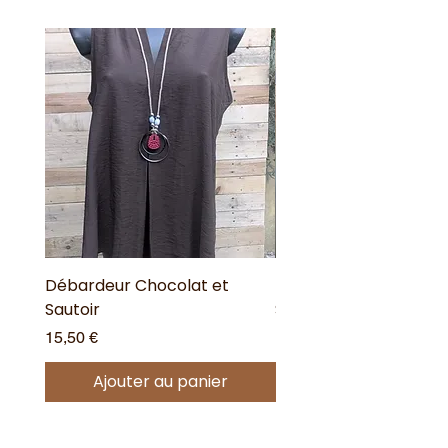
Débardeur Chocolat et
Débardeur dos Croisé
Sautoir
Sautoir
Prix
Prix
15,50 €
17,90 €
Ajouter au panier