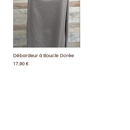
Débardeur à Boucle Dorée
Débardeur à Boucle 
Prix
Prix
17,90 €
17,90 €
Ajouter au panier
Offres spéciales
Acheter