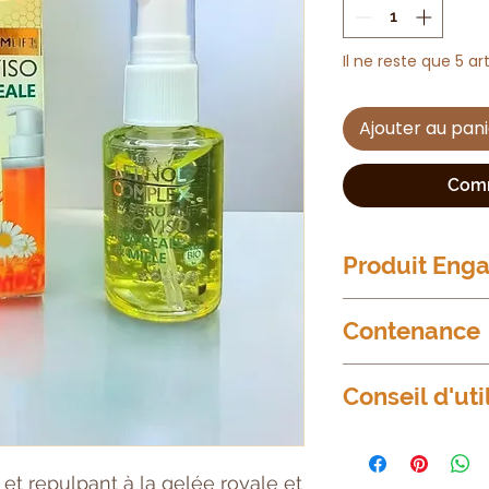
Il ne reste que 5 ar
Ajouter au pan
Comm
Produit Eng
Sans souffrance an
Contenance
animaux
100% BIO
30ml
Conseil d'uti
Appliquer quelque
visage et massez
 et repulpant à la gelée royale et