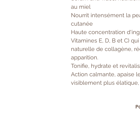
au miel
Nourrit intensément la pea
cutanée
Haute concentration d'ingr
Vitamines E, D, B et C) qu
naturelle de collagène, réd
apparition.
Tonifie, hydrate et revitali
Action calmante, apaise l
visiblement plus élatique
P