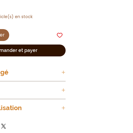
ticle(s) en stock
ier
ander et payer
agé
imale, non testé sur les
lisation
s gouttes de sérum sur le
 avec des mouvements