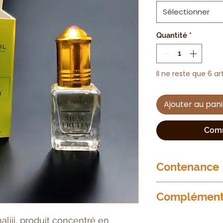
Sélectionner
Quantité
*
Il ne reste que 6 ar
Ajouter au pan
Comm
Contenance
5ml
Complément 
Musc fruité
liji, produit concentré en