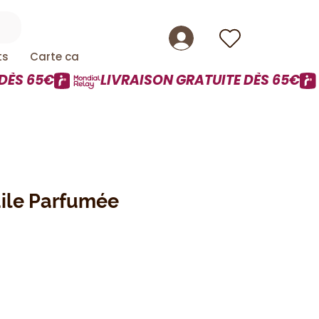
ts
Carte cadeau
uile Parfumée