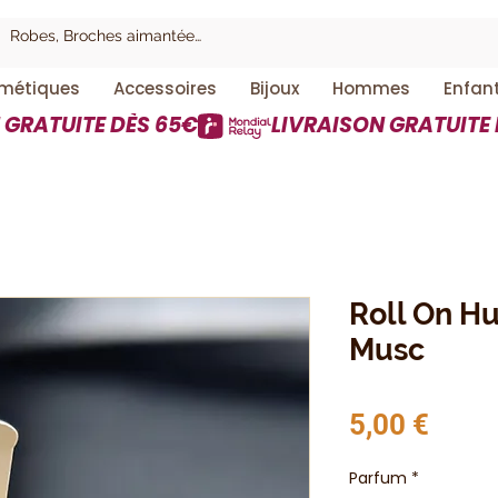
métiques
Accessoires
Bijoux
Hommes
Enfan
Roll On H
Musc
Prix
5,00 €
Parfum
*