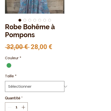
Robe Bohême à
Pompons
Prix original
Prix promotionnel
 32,00 € 
28,00 €
Couleur
*
Taille
*
Quantité
*