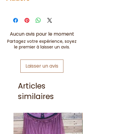
46%
Polyester
20%
Laine
Aucun avis pour le moment
20%
Nylon
Partagez votre expérience, soyez
le premier à laisser un avis.
10%
Alpaga
Laisser un avis
4%
Spandex
Articles
similaires
Nouveauté !