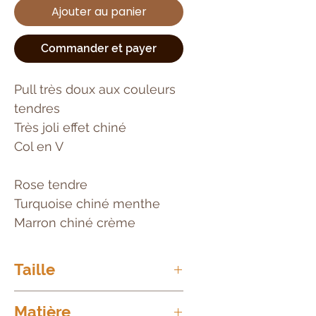
Ajouter au panier
Commander et payer
Pull très doux aux couleurs
tendres
Très joli effet chiné
Col en V
Rose tendre
Turquoise chiné menthe
Marron chiné crème
Taille
Taille unique = du 36/38 au
Matière
48/50