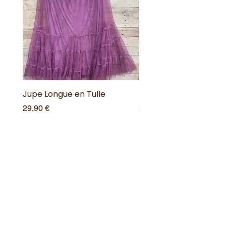
Jupe Longue en Tulle
Robe Longue Bohême
Prix
Prix
29,90 €
25,00 €
Ajouter au panier
Offres spéciales
Acheter