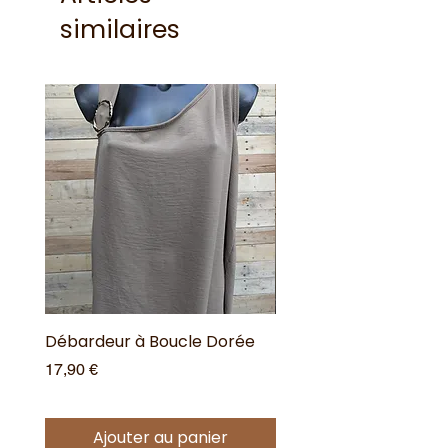
similaires
Débardeur à Boucle Dorée
Débardeur à Boucle 
Prix
Prix
17,90 €
17,90 €
Ajouter au panier