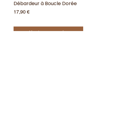
Débardeur à Boucle Dorée
Débardeur à Boucle 
Prix
Prix
17,90 €
17,90 €
Ajouter au panier
Offres spéciales
Acheter