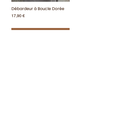
Débardeur à Boucle Dorée
Débardeur à Boucle 
Prix
Prix
17,90 €
17,90 €
Ajouter au panier
Offres spéciales
Acheter