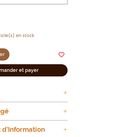
ticle(s) en stock
ier
ander et payer
agé
d'Information
auté animale, respecteuse de