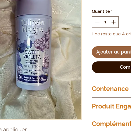
Quantité
*
Il ne reste que 4 ar
Ajouter au pan
Comm
Contenance
60ml
Produit Eng
Formule Vegan
Complément 
Réalisée sans cru
à appliquer