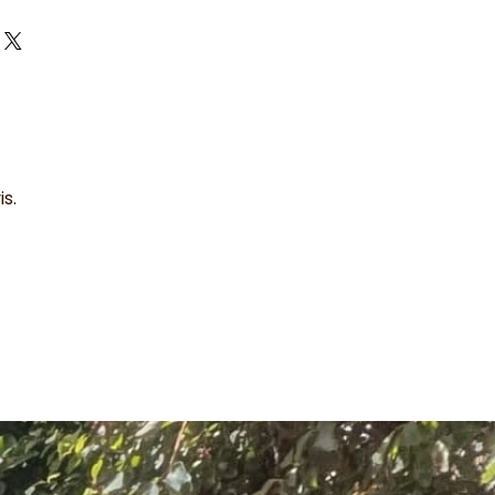
minium !
s.