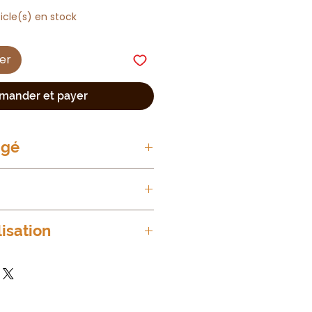
ticle(s) en stock
ier
ander et payer
agé
imale, non testé sur les
lisation
isage et le cou, sur une peau