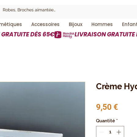
métiques
Accessoires
Bijoux
Hommes
Enfan
Crème Hyd
Prix
9,50 €
Quantité
*