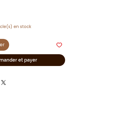
ticle(s) en stock
ier
ander et payer