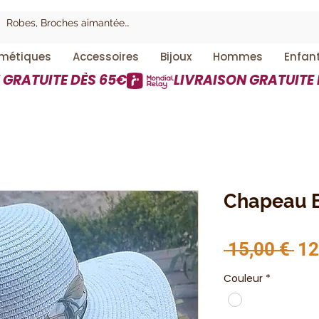
métiques
Accessoires
Bijoux
Hommes
Enfan
Chapeau B
Pri
 15,00 € 
12
Couleur
*