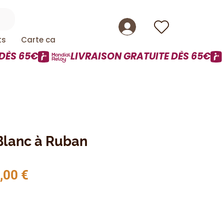
ts
Carte cadeau
lanc à Ruban
x original
Prix promotionnel
,00 €