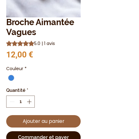
Broche Aimantée
Vagues
La note est de 5.0 sur cinq étoiles selon 1 avis
5.0 | 1 avis
Prix
12,00 €
Couleur
*
Quantité
*
Ajouter au panier
Commander et payer