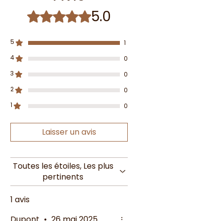
5.0
Noté 5 sur 5.
5
1
4
0
3
0
2
0
1
0
Laisser un avis
Toutes les étoiles, Les plus
pertinents
1 avis
Dupont
•
26 mai 2025