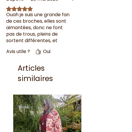
Noté 5 sur 5.
Ouah je suis une grande fan
de ces broches, elles sont
aimantées, donc ne font
pas de trous, pleins de
sortent différentes, et
pleins de couleurs j'en ai
Avis utile ?
Oui
plus d'une dizaine
maintenant, équipe
sympathique et très
Articles
sérieuse
similaires
Nouveauté !