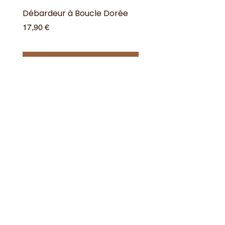
Débardeur à Boucle Dorée
Débardeur à Boucle 
Prix
Prix
17,90 €
17,90 €
Ajouter au panier
Offres spéciales
Acheter