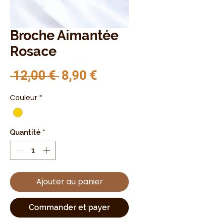
Broche Aimantée
Rosace
Prix original
Prix promotionnel
 12,00 € 
8,90 €
Couleur
*
Quantité
*
Ajouter au panier
Commander et payer