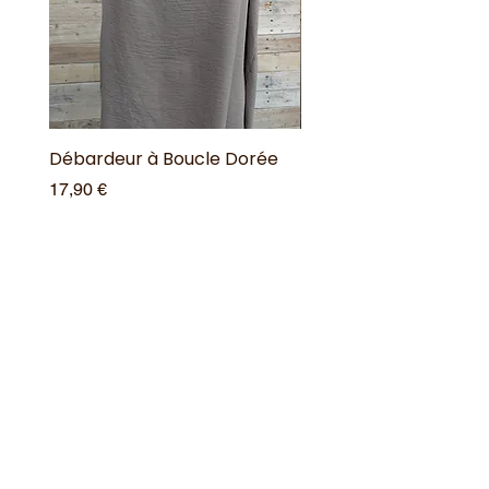
Débardeur à Boucle Dorée
Débardeur à Boucle 
Prix
Prix
17,90 €
17,90 €
Ajouter au panier
Offres spéciales
Acheter