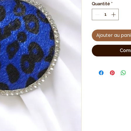
Quantité
*
Ajouter au pan
Comm