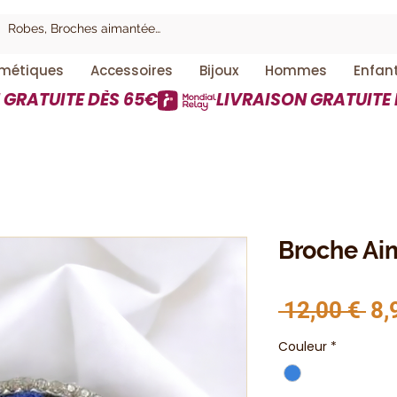
métiques
Accessoires
Bijoux
Hommes
Enfan
Broche Ai
Pri
 12,00 € 
8,
Couleur
*