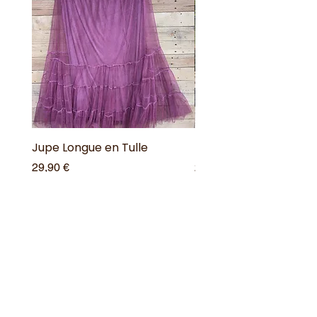
Jupe Longue en Tulle
Robe Longue Bohême
Prix
Prix
29,90 €
25,00 €
Ajouter au panier
Offres spéciales