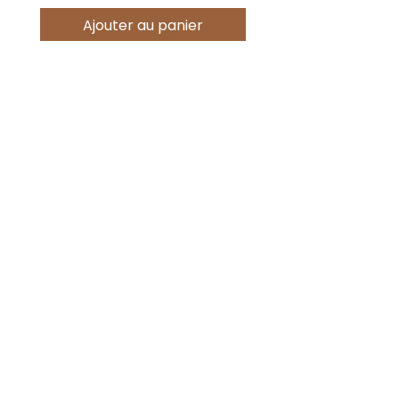
Ajouter au panier
Offres spéciales
Acheter
Nouveauté !
Nouveauté !