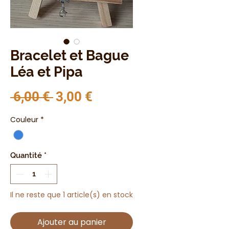
Bracelet et Bague
Léa et Pipa
Prix original
Prix promotionnel
 6,00 € 
3,00 €
Couleur
*
Quantité
*
Il ne reste que 1 article(s) en stock
Ajouter au panier