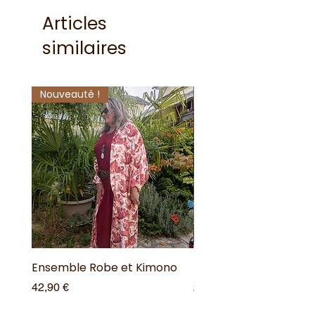
Articles
similaires
Nouveauté !
Nouveauté !
Ensemble Robe et Kimono
Robe Magique Zèbre M
Prix
Prix
42,90 €
24,00 €