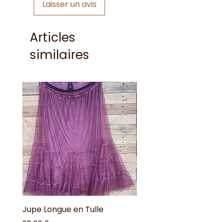
Laisser un avis
Articles
similaires
Nouveauté !
Jupe Longue en Tulle
Robe Longue Bohême