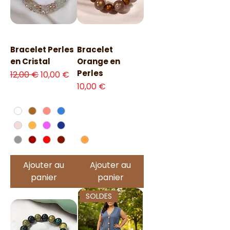
Bracelet Perles
Bracelet
en Cristal
Orange en
Perles
Prix original
Prix promotionnel
12,00 €
10,00 €
Prix
10,00 €
Ajouter au
Ajouter au
panier
panier
SOLDES