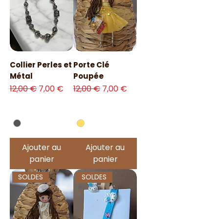
Collier Perles et
Porte Clé
Métal
Poupée
Prix original
Prix promotionnel
Prix original
Prix promotionnel
12,00 €
7,00 €
12,00 €
7,00 €
Ajouter au
Ajouter au
panier
panier
SOLDES
SOLDES