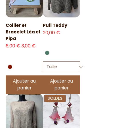
Collier et
Pull Teddy
Bracelet Léa et
Prix
20,00 €
Pipa
Prix original
Prix promotionnel
6,00 €
3,00 €
Ajouter au
Ajouter au
panier
panier
SOLDES