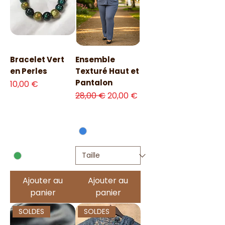
Bracelet Vert
Ensemble
en Perles
Texturé Haut et
Pantalon
Prix
10,00 €
Prix original
Prix promotionnel
28,00 €
20,00 €
Ajouter au
Ajouter au
panier
panier
SOLDES
SOLDES