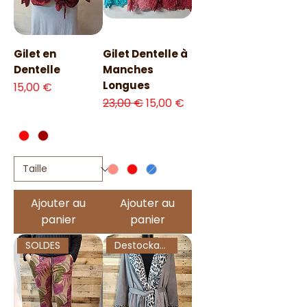
Gilet en
Gilet Dentelle à
Dentelle
Manches
Longues
Prix
15,00 €
Prix original
Prix promotionnel
23,00 €
15,00 €
Ajouter au
Ajouter au
panier
panier
SOLDES
Destockage