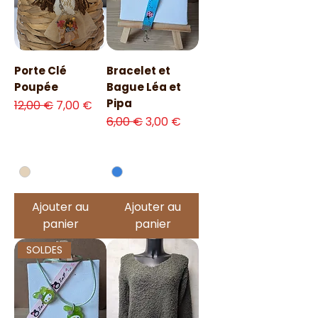
Porte Clé
Bracelet et
Poupée
Bague Léa et
Pipa
Prix original
Prix promotionnel
12,00 €
7,00 €
Prix original
Prix promotionnel
6,00 €
3,00 €
Ajouter au
Ajouter au
panier
panier
SOLDES