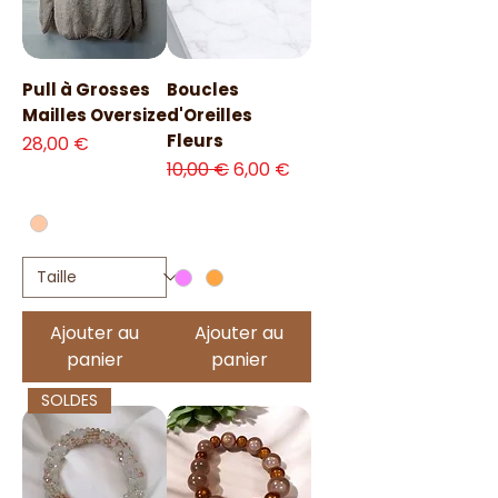
Pull à Grosses
Boucles
Mailles Oversize
d'Oreilles
Fleurs
Prix
28,00 €
Prix original
Prix promotionnel
10,00 €
6,00 €
Ajouter au
Ajouter au
panier
panier
SOLDES