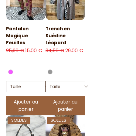
Pantalon
Trench en
Magique
Suédine
Feuilles
Léopard
Prix original
Prix promotionnel
Prix original
Prix promotionnel
25,90 €
15,00 €
34,50 €
29,00 €
Ajouter au
Ajouter au
panier
panier
SOLDES
SOLDES